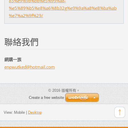
85%e9%9b%bb%e5%99%a8-
%e5%89%b5%e8%a6%8b32g%e9%9a%a8%e8%ba%ab
%e7%a2%9f%29/
聯絡我們
網購一族
enpwutke
d@hotmai
l.com
© 2016 版權所有。
Create a free website
View:
Mobile
|
Desktop