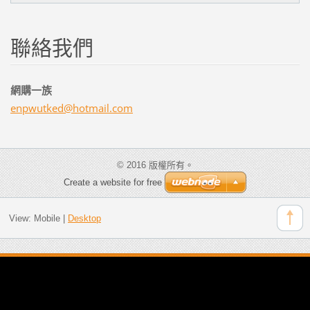
聯絡我們
網購一族
enpwutke
d@hotmai
l.com
© 2016 版權所有。
Create a website for free
View:
Mobile
|
Desktop