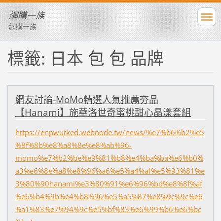
網購一族
網購一族
標籤: 日本 包 包 品牌
網友討論-MoMo精選人氣推薦夯品
【Hanami】施華洛世奇蜜桃甜心晶漾套組
https://enpwutked.webnode.tw/news/%e7%b6%b2%e5
%8f%8b%e8%a8%8e%e8%ab%96-
momo%e7%b2%be%e9%81%b8%e4%ba%ba%e6%b0%
a3%e6%8e%a8%e8%96%a6%e5%a4%af%e5%93%81%e
3%80%90hanami%e3%80%91%e6%96%bd%e8%8f%af
%e6%b4%9b%e4%b8%96%e5%a5%87%e8%9c%9c%e6
%a1%83%e7%94%9c%e5%bf%83%e6%99%b6%e6%bc