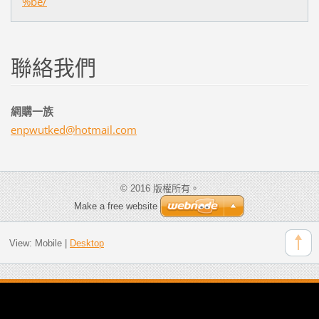
%be/
聯絡我們
網購一族
enpwutke
d@hotmai
l.com
© 2016 版權所有。
Make a free website
View:
Mobile
|
Desktop