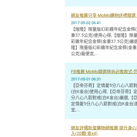
網友推薦分享-MoMo購物送禮精選
2017-05-02 06:41
【煌隆】限量版幻彩雞年紀念金條(金
重37.5公克)使用心得,【煌隆】限
彩雞年紀念金條(金重37.5公克)嚴
隆】限量版幻彩雞年紀念金條(金重3
公克)最便宜,...
FB推薦-MoMo精選時尚必敗款式
2017-05-01 06:31
【亞帝芬奇】定情愛5分八心八箭對
(白K金台)使用心得,【亞帝芬奇】
分八心八箭對戒(白K金台)嚴選,【
定情愛5分八心八箭對戒(白K金台)
宜,...
網友評價新蛋購物網推薦-提升身心靈
入(20顆-盒x4)