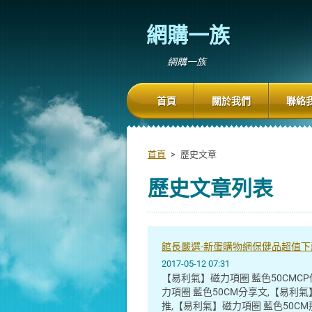
網購一族
網購一族
首頁
關於我們
聯絡
首頁
>
歷史文章
歷史文章列表
館長嚴選-新蛋購物網保健品超值下
2017-05-12 07:31
【易利氣】磁力項圈 藍色50CMC
力項圈 藍色50CM分享文,【易利氣
推,【易利氣】磁力項圈 藍色50CM