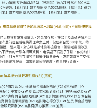
】磁力項圈 藍色50CM熱銷,【易利氣】磁力項圈 藍色50CM真
0CM破盤,【易利氣】磁力項圈 藍色50CM網購,【易利氣】磁力
利氣】磁力項圈 藍色50CM評價, 【易利氣】磁力項圈...
！」東森精選繽紛特級加厚防潑水浴簾(可愛小鴨)+不鏽鋼伸縮桿
農昨天接獲詐騙集團電話，將金融存摺、提款卡及密碼等資料交
著老農前往金融機構辦理專案止付，保住新台幣680多萬元積
農接獲一通來電，對方稱是某地檢署檢察官，誆騙老農因涉及一
名下所有的金融存摺等資料。 老農當下慌亂了手腳，依約前往
碰面，對方拿到存摺等資料後便轉身離去，臨走前還再三交代
可向警方報案，如果影響偵辦進度，後果自行負責。...
r 迪奧 舞台搶眼眼影刷(#21)(黑柄)
黑柄)CP值超高,Dior 迪奧 舞台搶眼眼影刷(#21)(黑柄)使用心
(黑柄)分享文,Dior 迪奧 舞台搶眼眼影刷(#21)(黑柄)嚴選,Dior 迪
Dior 迪奧 舞台搶眼眼影刷(#21)(黑柄)那裡買,Dior 迪奧 舞台搶
r 迪奧 舞台搶眼眼影刷(#21)(黑柄)心得分享,Dior 迪奧 舞台搶眼眼
台搶眼眼影刷(#21)(黑柄)真心推薦,Dior 迪奧...