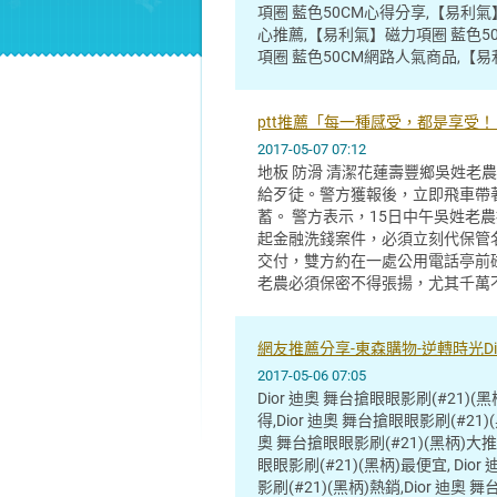
項圈 藍色50CM心得分享,【易利氣
心推薦,【易利氣】磁力項圈 藍色5
項圈 藍色50CM網路人氣商品,【易
ptt推薦「每一種感受，都是享受
2017-05-07 07:12
地板 防滑 清潔花蓮壽豐鄉吳姓老
給歹徒。警方獲報後，立即飛車帶
蓄。 警方表示，15日中午吳姓老
起金融洗錢案件，必須立刻代保管
交付，雙方約在一處公用電話亭前
老農必須保密不得張揚，尤其千萬不
網友推薦分享-東森購物-逆轉時光Dio
2017-05-06 07:05
Dior 迪奧 舞台搶眼眼影刷(#21)(
得,Dior 迪奧 舞台搶眼眼影刷(#21)
奧 舞台搶眼眼影刷(#21)(黑柄)大推,
眼眼影刷(#21)(黑柄)最便宜, Dio
影刷(#21)(黑柄)熱銷,Dior 迪奧 舞